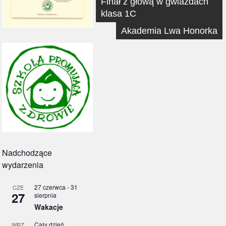
Nawigacja
Finał z głową w gwiazdach
wpisu
klasa 1C
Akademia Lwa Honorka
Nadchodzące
wydarzenia
27 czerwca
-
31
CZE
27
sierpnia
Wakacje
Cały dzień
WRZ