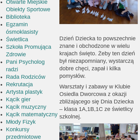
Otwarte Miejskie
Obiekty Sportowe
Biblioteka
Egzamin
ósmoklasisty
Dzień Dziecka to powszechnie
Świetlica
znane i obchodzone w wielu
Szkoła Promująca
krajach święto. Żeby ten dzień
Zdrowie
był niezapomniany, wystarczą
Pani Psycholog
dobre chęci, zapał i kilka
radzi
pomysłów.
Rada Rodziców
Rekrutacja
Warsztaty i
zabawy w Klubie
Artysta plastyk
Osiedla Dworcowa z okazji
Kącik gier
zbliżającego się Dnia Dziecka
Kącik muzyczny
– klasa 1A,1B,1C ze świetlicy
Kącik matematyczny
szkolnej.
Młody Fizyk
Konkursy
przedmiotowe