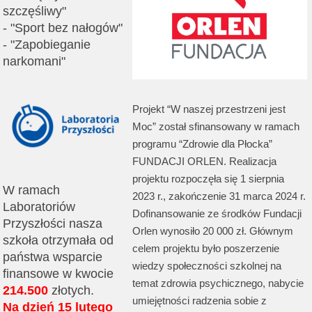
szczęśliwy"
- "Sport bez nałogów"
- "Zapobieganie
narkomani"
Projekt “W naszej przestrzeni jest
Moc” został sfinansowany w ramach
programu “Zdrowie dla Płocka”
FUNDACJI ORLEN. Realizacja
projektu rozpoczęła się 1 sierpnia
W ramach
2023 r., zakończenie 31 marca 2024 r.
Laboratoriów
Dofinansowanie ze środków Fundacji
Przyszłości nasza
Orlen wynosiło 20 000 zł. Głównym
szkoła otrzymała od
celem projektu było poszerzenie
państwa wsparcie
wiedzy społeczności szkolnej na
finansowe w kwocie
temat zdrowia psychicznego, nabycie
214.500
złotych.
umiejętności radzenia sobie z
Na dzień 15 lutego