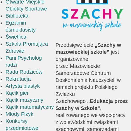
Otwarte Miejskie
Obiekty Sportowe
Biblioteka
Egzamin
ósmoklasisty
Świetlica
Szkoła Promująca
Przedsięwzięcie
„Szachy w
Zdrowie
mazowieckiej szkole”
jest
Pani Psycholog
organizowane
radzi
przez Mazowieckie
Rada Rodziców
Samorządowe Centrum
Rekrutacja
Doskonalenia Nauczycieli w
Artysta plastyk
ramach projektu Polskiego
Kącik gier
Związku
Kącik muzyczny
Szachowego
„Edukacja przez
Kącik matematyczny
Szachy w Szkole”
,
Młody Fizyk
realizowanego we współpracy
Konkursy
z wojewódzkimi związkami
przedmiotowe
szachowymi, samorządami