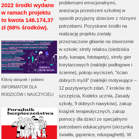
problemami emocjonalnymi,
2022 środki wydane
aranżacja przestrzeni szkolnej w
w ramach projektu
sposób przyjazny dzieciom z różnymi
to kwota 146.174,37
potrzebami. Pozyskane środki na
zł (68% środków).
realizację projektu zostały
przeznaczone głównie na stworzenie
w szkole: strefy relaksu (siedziska
pufy, kanapa, fototapety), strefy gier
korytarzowych (naklejki podłogowe i
ścienne), pokoju wyciszeń, “ścian
Kliknij obrazek i pobierz
dobrych myśli” (naklejki motywujące –
INFORMATOR DLA
12 pozytywnych zdań, 7 kroków do
RODZICÓW I NAUCZYCIELI
szczęścia, Kodeks ucznia, Zasady
szkoły, 9 dobrych nawyków), zakup
książek terapeutycznych, zakup
pomocy dla dzieci ze specjalnymi
potrzebami edukacyjnymi (skrzynka
światła, gąsienice, eduspaghetti). W