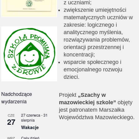
z uczniami;
zwiększenie umiejętności
matematycznych uczniów w
zakresie: logicznego i
analitycznego myślenia,
rozwiązywania problemów,
orientacji przestrzennej i
koncentracji;
wsparcie społecznego i
emocjonalnego rozwoju
dzieci.
Nadchodzące
Projekt
„Szachy w
wydarzenia
mazowieckiej szkole”
objęty
jest patronatem Marszałka
27 czerwca
-
31
CZE
Województwa Mazowieckiego.
27
sierpnia
Wakacje
Cały dzień
WRZ