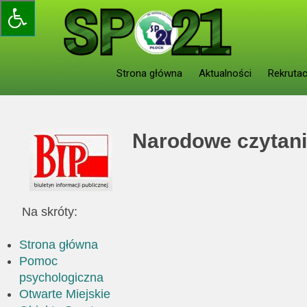
Skip
to
content
Strona główna
Aktualności
Rekrutac
Narodowe czytan
Na skróty:
Strona główna
Pomoc
psychologiczna
Otwarte Miejskie