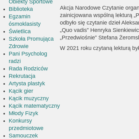
Obiekty Sportowe
Akcja Narodowe Czytanie organ
Biblioteka
zainicjowana wspólną lekturą 
Egzamin
odbyło się czytanie dzieł Aleks
ósmoklasisty
„Quo vadis” Henryka Sienkiewic
Świetlica
„Przedwiośnie” Stefana Żeromsk
Szkoła Promująca
Zdrowie
W 2021 roku czytaną lekturą był
Pani Psycholog
radzi
Rada Rodziców
Rekrutacja
Artysta plastyk
Kącik gier
Kącik muzyczny
Kącik matematyczny
Młody Fizyk
Konkursy
przedmiotowe
Samouczek