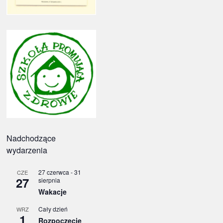
Nadchodzące
wydarzenia
27 czerwca
-
31
CZE
27
sierpnia
Wakacje
Cały dzień
WRZ
1
Rozpoczęcie