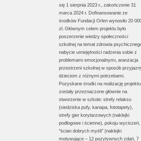
się 1 sierpnia 2023 r., zakończenie 31
marca 2024 r. Dofinansowanie ze
środków Fundacji Orlen wynosiło 20 00
zł. Głównym celem projektu było
poszerzenie wiedzy społeczności
szkolnej na temat zdrowia psychiczneg
nabycie umiejętności radzenia sobie z
problemami emocjonalnymi, aranżacja
przestrzeni szkolnej w sposób przyjazn
dzieciom z różnymi potrzebami.
Pozyskane środki na realizację projektu
zostały przeznaczone głównie na
stworzenie w szkole: strefy relaksu
(siedziska pufy, kanapa, fototapety),
strefy gier korytarzowych (naklejki
podłogowe i ścienne), pokoju wyciszeń,
“ścian dobrych myśli” (naklejki
motywujące – 12 pozytywnych zdań, 7