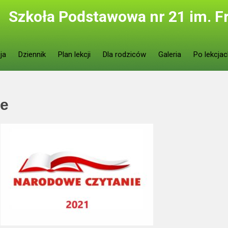
Szkoła Podstawowa nr 21 im. F
ja
Dziennik
Plan lekcji
Dla rodziców
Galeria
Po lekcja
ie