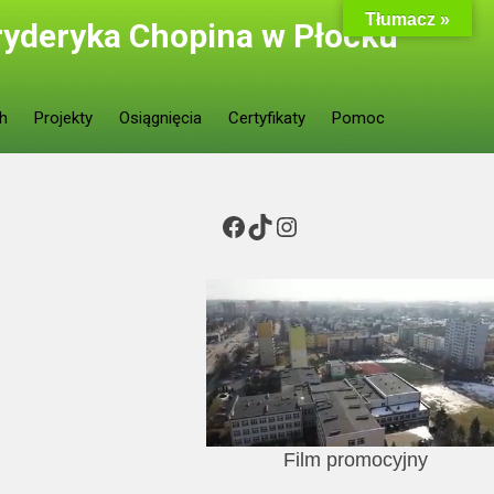
Tłumacz »
ryderyka Chopina w Płocku
ch
Projekty
Osiągnięcia
Certyfikaty
Pomoc
Facebook
TikTok
Instagram
Film promocyjny