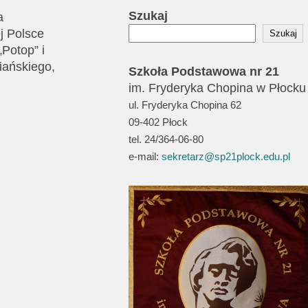
Szukaj
a
j Polsce
Szukaj
„Potop” i
iańskiego,
Szkoła Podstawowa nr 21
im. Fryderyka Chopina w Płocku
ul. Fryderyka Chopina 62
09-402 Płock
tel. 24/364-06-80
e-mail:
sekretarz@sp21plock.edu.pl