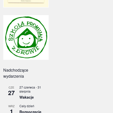
Nadchodzące
wydarzenia
27 czerwca
-
31
CZE
27
sierpnia
Wakacje
Cały dzień
WRZ
1
Rozpoczęcie