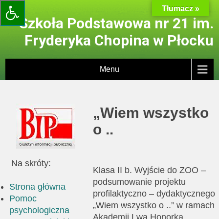
Skip
Tłumacz »
to
Szkoła Podstawowa nr 21 im.
content
Fryderyka Chopina w Płocku
Menu
„Wiem wszystko
o ..
Na skróty:
Klasa II b. Wyjście do ZOO –
podsumowanie projektu
Strona główna
profilaktyczno – dydaktycznego
Pomoc
„Wiem wszystko o ..” w ramach
psychologiczna
Akademii Lwa Honorka