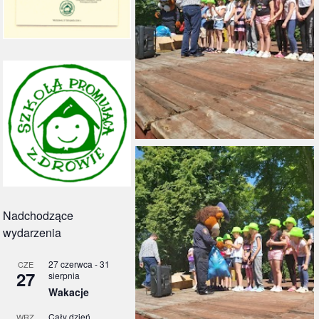
Nadchodzące
wydarzenia
27 czerwca
-
31
CZE
27
sierpnia
Wakacje
Cały dzień
WRZ