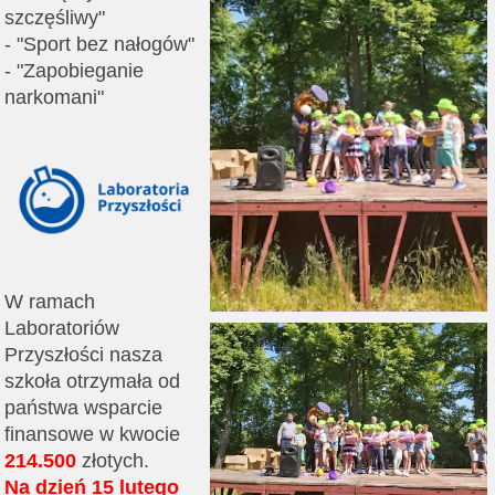
szczęśliwy"
- "Sport bez nałogów"
- "Zapobieganie
narkomani"
W ramach
Laboratoriów
Przyszłości nasza
szkoła otrzymała od
państwa wsparcie
finansowe w kwocie
214.500
złotych.
Na dzień 15 lutego