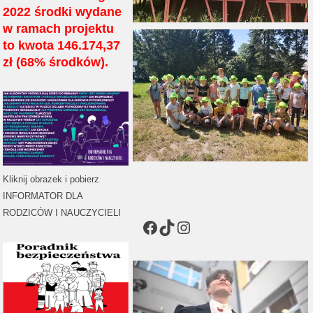
2022 środki wydane
w ramach projektu
to kwota 146.174,37
zł (68% środków).
Kliknij obrazek i pobierz
INFORMATOR DLA
RODZICÓW I NAUCZYCIELI
Facebook
TikTok
Instagram